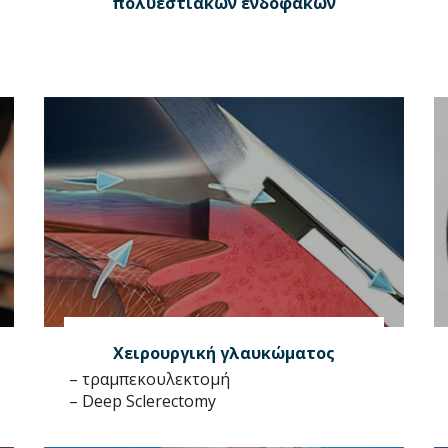
πολυεστιακών ενδοφακών
Χειρουργική γλαυκώματος
– τραμπεκουλεκτομή
– Deep Sclerectomy