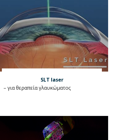
SLT laser
– για θεραπεία γλαυκώματος