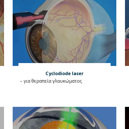
Cyclodiode laser
– για θεραπεία γλαυκώματος