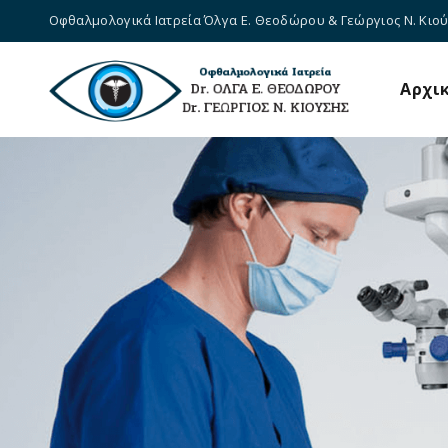
Οφθαλμολογικά Ιατρεία Όλγα Ε. Θεοδώρου & Γεώργιος Ν. Κιο
Αρχι