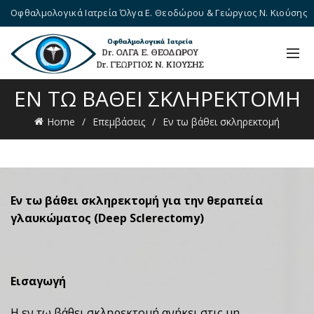
Οφθαλμολογικά Ιατρεία Όλγα Ε. Θεοδώρου & Γεώργιος Ν. Κιούσης
ΕΝ ΤΩ ΒΆΘΕΙ ΣΚΛΗΡΕΚΤΟΜΉ
Home
Επεμβάσεις
Εν τω βάθει σκληρεκτομή
Εν τω βάθει σκληρεκτομή για την θεραπεία
γλαυκώματος (
Deep
Sclerectomy
)
Εισαγωγή
Η εν τω βάθει σκληρεκτομή ανήκει στις μη